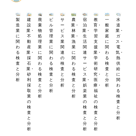
製
建
廃
ビ
サ
農
宿
教
一
水
造
設
棄
ル
ー
業・
泊
育・
般
道
業
業・
物
管
ビ
林
業・
学
家
業・
に
不
処
理
ス
業・
生
習
庭
ガ
関
動
理
業
業
漁
活
支
に
ス・
わ
産
業
に
関
業
関
援
関
電
る
業・
に
関
連
に
連
業・
わ
気・
検
採
関
わ
の
関
サ
学
る
熱
査
石
わ
る
検
わ
ー
術
検
供
と
業・
る
検
査
る
ビ
研
査
給
分
砂
検
査
と
検
ス
究・
と
に
析
利
査
と
分
査
業・
医
分
関
採
と
分
析
と
娯
療・
析
わ
取
分
析
分
楽
福
る
業
析
析
業
祉
検
の
の
の
査
検
検
検
と
査
査
査
分
と
と
と
析
分
分
分
析
析
析